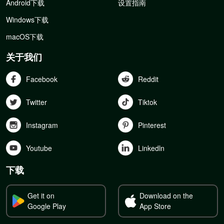
Android下载
设置指南
Windows下载
macOS下载
关于我们
Facebook
Reddit
Twitter
Tiktok
Instagram
Pinterest
Youtube
Linkedln
下载
Get it on
Download on the
Google Play
App Store