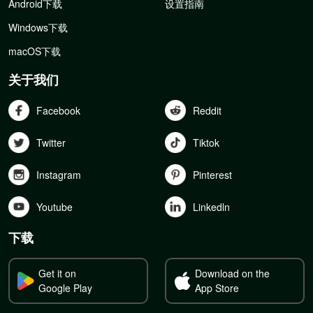
Android下载
设置指南
Windows下载
macOS下载
关于我们
Facebook
Reddit
Twitter
Tiktok
Instagram
Pinterest
Youtube
Linkedln
下载
Get it on
Download on the
Google Play
App Store