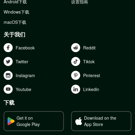
Android下载
设置指南
Windows下载
macOS下载
关于我们
Facebook
Reddit
Twitter
Tiktok
Instagram
Pinterest
Youtube
Linkedln
下载
Get it on
Download on the
Google Play
App Store