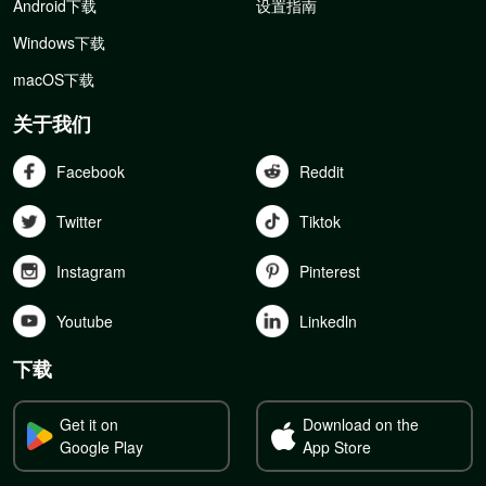
Android下载
设置指南
Windows下载
macOS下载
关于我们
Facebook
Reddit
Twitter
Tiktok
Instagram
Pinterest
Youtube
Linkedln
下载
Get it on
Download on the
Google Play
App Store