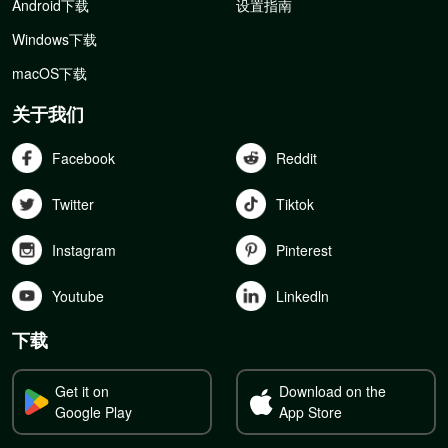
Android下载
设置指南
Windows下载
macOS下载
关于我们
Facebook
Reddit
Twitter
Tiktok
Instagram
Pinterest
Youtube
Linkedln
下载
Get it on
Download on the
Google Play
App Store