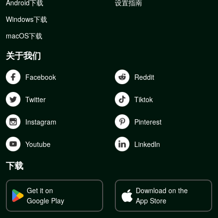
Android下载
设置指南
Windows下载
macOS下载
关于我们
Facebook
Reddit
Twitter
Tiktok
Instagram
Pinterest
Youtube
Linkedln
下载
Get it on
Download on the
Google Play
App Store