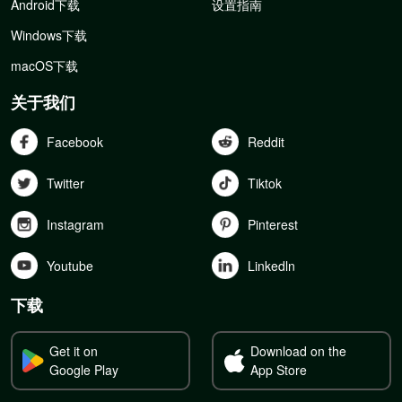
Android下载
设置指南
Windows下载
macOS下载
关于我们
Facebook
Reddit
Twitter
Tiktok
Instagram
Pinterest
Youtube
Linkedln
下载
Get it on
Download on the
Google Play
App Store