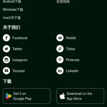
Android下载
设置指南
Windows下载
macOS下载
关于我们
Facebook
Reddit
Twitter
Tiktok
Instagram
Pinterest
Youtube
Linkedln
下载
Get it on
Download on the
Google Play
App Store