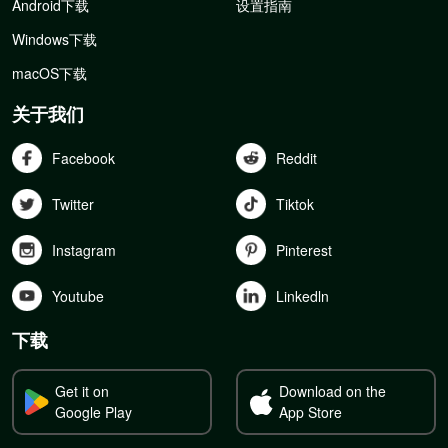
Android下载
设置指南
Windows下载
macOS下载
关于我们
Facebook
Reddit
Twitter
Tiktok
Instagram
Pinterest
Youtube
Linkedln
下载
Get it on
Download on the
Google Play
App Store