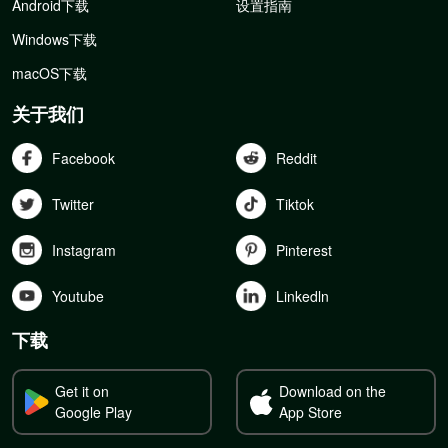
Android下载
设置指南
Windows下载
macOS下载
关于我们
Facebook
Reddit
Twitter
Tiktok
Instagram
Pinterest
Youtube
Linkedln
下载
Get it on
Download on the
Google Play
App Store