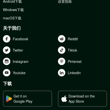
Android下载
设置指南
Windows下载
macOS下载
关于我们
Facebook
Reddit
Twitter
Tiktok
Instagram
Pinterest
Youtube
Linkedln
下载
Get it on
Download on the
Google Play
App Store