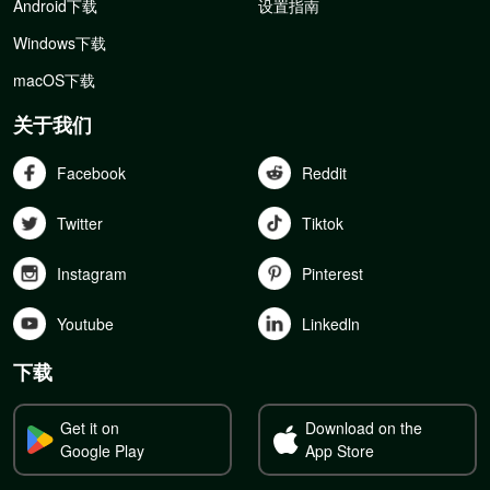
Android下载
设置指南
Windows下载
macOS下载
关于我们
Facebook
Reddit
Twitter
Tiktok
Instagram
Pinterest
Youtube
Linkedln
下载
Get it on
Download on the
Google Play
App Store