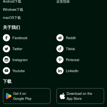
Android下载
设置指南
Windows下载
macOS下载
关于我们
Facebook
Reddit
Twitter
Tiktok
Instagram
Pinterest
Youtube
Linkedln
下载
Get it on
Download on the
Google Play
App Store