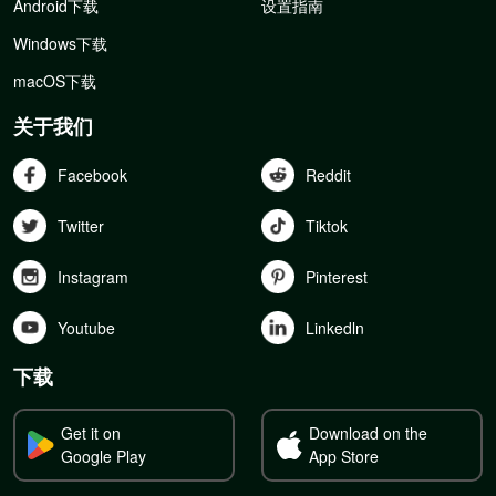
Android下载
设置指南
Windows下载
macOS下载
关于我们
Facebook
Reddit
Twitter
Tiktok
Instagram
Pinterest
Youtube
Linkedln
下载
Get it on
Download on the
Google Play
App Store