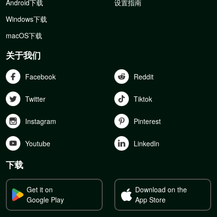
Android下载
设置指南
Windows下载
macOS下载
关于我们
Facebook
Reddit
Twitter
Tiktok
Instagram
Pinterest
Youtube
Linkedln
下载
Get it on
Download on the
Google Play
App Store