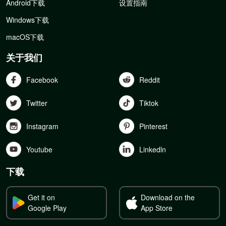
Android下载
设置指南
Windows下载
macOS下载
关于我们
Facebook
Reddit
Twitter
Tiktok
Instagram
Pinterest
Youtube
Linkedln
下载
Get it on
Download on the
Google Play
App Store