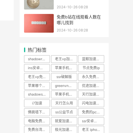
2024-10-26 08:28
免费b站在线观看人数在
哪儿找到
2024-10-26 08:28
热门标签
shadowrocketapp安卓
老王vp加速器
蓝鲸加速器 安卓
ins安卓版安装包
苹果手机梯子免费
节点免费ip
老王vp免费加速器
ssr破解版
永久免费ss节点
苹果哪个vnp好用
greenvnp免费版安卓apk
优途加速器ios下载
shadowsocket apk 下载
苹果手机怎么使用外网
天行加速器免费官网
i7加速
天行怎么用
闪电加速器器VIP破解版
佛跳墙下载app
ss公益节点
免费的pc加速器
电脑免费梯子软件
就爱加速官网 app
ssr安卓添加不了订阅
免费台湾ssr节点
极光加速器电脑下载官网
老王 iphone