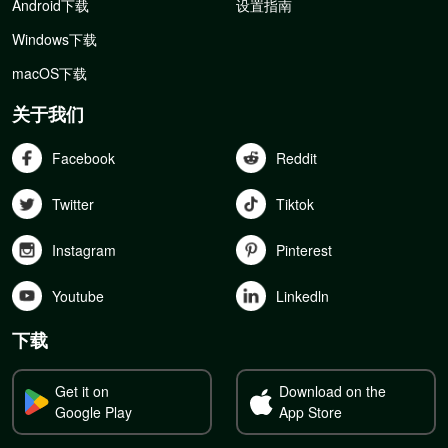
Android下载
设置指南
Windows下载
macOS下载
关于我们
Facebook
Reddit
Twitter
Tiktok
Instagram
Pinterest
Youtube
Linkedln
下载
Get it on
Download on the
Google Play
App Store