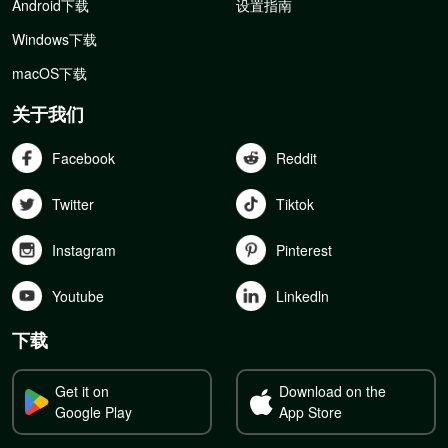
Android下载
设置指南
Windows下载
macOS下载
关于我们
Facebook
Reddit
Twitter
Tiktok
Instagram
Pinterest
Youtube
Linkedln
下载
Get it on
Download on the
Google Play
App Store