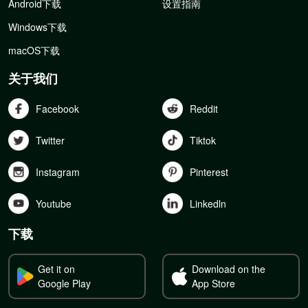
Android下载
设置指南
Windows下载
macOS下载
关于我们
Facebook
Reddit
Twitter
Tiktok
Instagram
Pinterest
Youtube
Linkedln
下载
Get it on
Download on the
Google Play
App Store