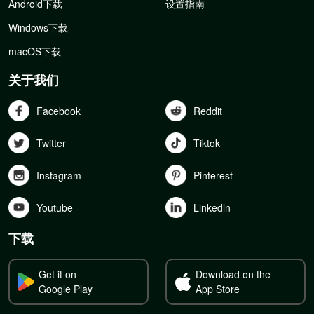
Android下载
设置指南
Windows下载
macOS下载
关于我们
Facebook
Reddit
Twitter
Tiktok
Instagram
Pinterest
Youtube
Linkedln
下载
Get it on
Download on the
Google Play
App Store