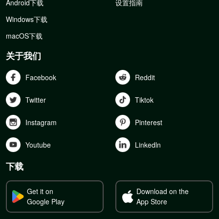
Android下载
设置指南
Windows下载
macOS下载
关于我们
Facebook
Reddit
Twitter
Tiktok
Instagram
Pinterest
Youtube
Linkedln
下载
Get it on
Download on the
Google Play
App Store