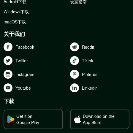
Android下载
设置指南
Windows下载
macOS下载
关于我们
Facebook
Reddit
Twitter
Tiktok
Instagram
Pinterest
Youtube
Linkedln
下载
Get it on
Download on the
Google Play
App Store