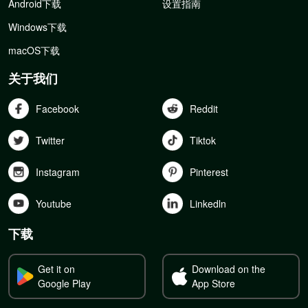
Android下载
设置指南
Windows下载
macOS下载
关于我们
Facebook
Reddit
Twitter
Tiktok
Instagram
Pinterest
Youtube
Linkedln
下载
Get it on
Download on the
Google Play
App Store