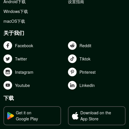
Android下载
设置指南
Windows下载
macOS下载
关于我们
Facebook
Reddit
Twitter
Tiktok
Instagram
Pinterest
Youtube
Linkedln
下载
Get it on
Download on the
Google Play
App Store