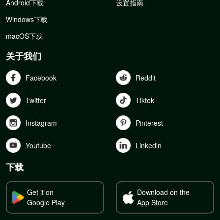
Android下载
设置指南
Windows下载
macOS下载
关于我们
Facebook
Reddit
Twitter
Tiktok
Instagram
Pinterest
Youtube
Linkedln
下载
Get it on
Download on the
Google Play
App Store