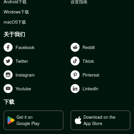
Android下载
设置指南
Windows下载
macOS下载
关于我们
Facebook
Reddit
Twitter
Tiktok
Instagram
Pinterest
Youtube
Linkedln
下载
Get it on
Download on the
Google Play
App Store