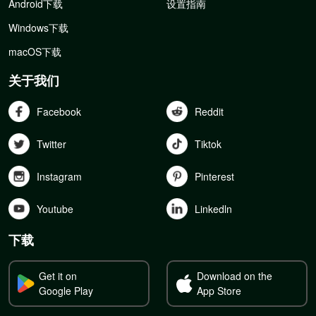
Android下载
设置指南
Windows下载
macOS下载
关于我们
Facebook
Reddit
Twitter
Tiktok
Instagram
Pinterest
Youtube
Linkedln
下载
Get it on
Download on the
Google Play
App Store