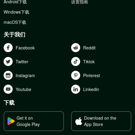
Android下载
设置指南
Windows下载
macOS下载
关于我们
Facebook
Reddit
Twitter
Tiktok
Instagram
Pinterest
Youtube
Linkedln
下载
Get it on
Download on the
Google Play
App Store