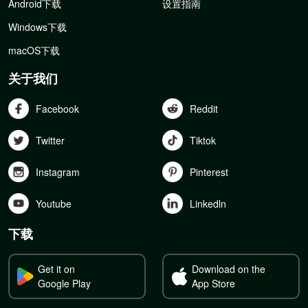
Android下载
设置指南
Windows下载
macOS下载
关于我们
Facebook
Reddit
Twitter
Tiktok
Instagram
Pinterest
Youtube
Linkedln
下载
Get it on
Download on the
Google Play
App Store