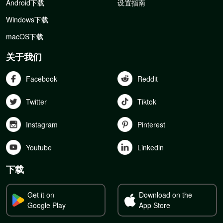
Android下载
设置指南
Windows下载
macOS下载
关于我们
Facebook
Reddit
Twitter
Tiktok
Instagram
Pinterest
Youtube
Linkedln
下载
Get it on
Download on the
Google Play
App Store