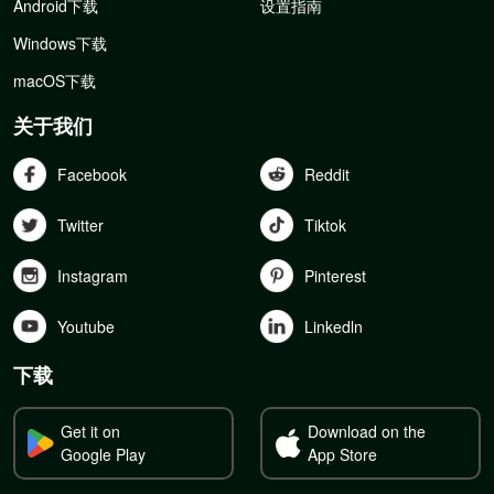
Android下载
设置指南
Windows下载
macOS下载
关于我们
Facebook
Reddit
Twitter
Tiktok
Instagram
Pinterest
Youtube
Linkedln
下载
Get it on
Download on the
Google Play
App Store