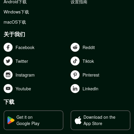
Android下载
设置指南
Windows下载
macOS下载
关于我们
Facebook
Reddit
Twitter
Tiktok
Instagram
Pinterest
Youtube
Linkedln
下载
Get it on
Download on the
Google Play
App Store