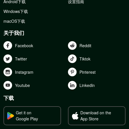
Android下载
设置指南
Windows下载
macOS下载
关于我们
Facebook
Reddit
Twitter
Tiktok
Instagram
Pinterest
Youtube
Linkedln
下载
Get it on
Download on the
Google Play
App Store