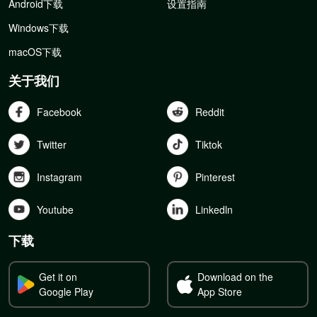
Android下载
设置指南
Windows下载
macOS下载
关于我们
Facebook
Reddit
Twitter
Tiktok
Instagram
Pinterest
Youtube
Linkedln
下载
Get it on
Download on the
Google Play
App Store