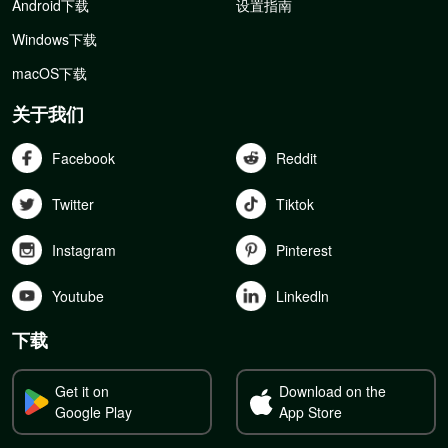
Android下载
设置指南
Windows下载
macOS下载
关于我们
Facebook
Reddit
Twitter
Tiktok
Instagram
Pinterest
Youtube
Linkedln
下载
Get it on
Download on the
Google Play
App Store