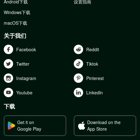
Android下载
设置指南
Windows下载
macOS下载
关于我们
Facebook
Reddit
Twitter
Tiktok
Instagram
Pinterest
Youtube
Linkedln
下载
Get it on
Download on the
Google Play
App Store