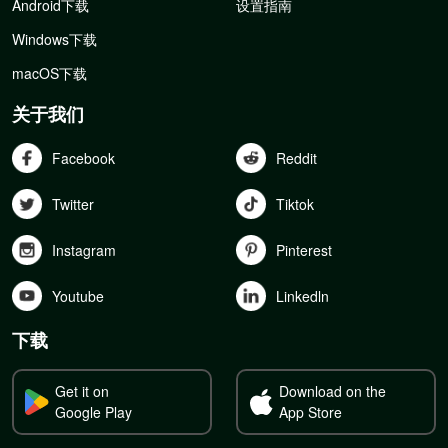
Android下载
设置指南
Windows下载
macOS下载
关于我们
Facebook
Reddit
Twitter
Tiktok
Instagram
Pinterest
Youtube
Linkedln
下载
Get it on
Download on the
Google Play
App Store