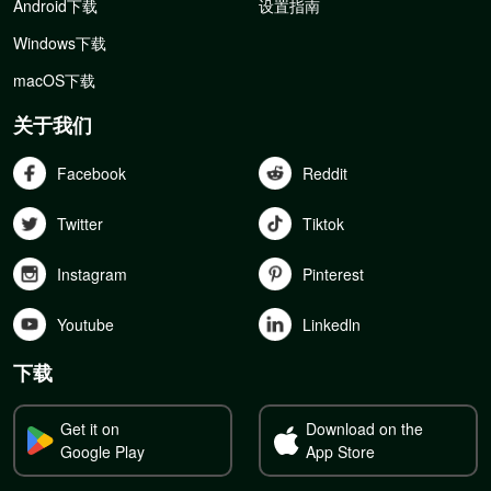
Android下载
设置指南
Windows下载
macOS下载
关于我们
Facebook
Reddit
Twitter
Tiktok
Instagram
Pinterest
Youtube
Linkedln
下载
Get it on
Download on the
Google Play
App Store