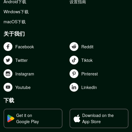
Android下载
设置指南
Windows下载
macOS下载
关于我们
Facebook
Reddit
Twitter
Tiktok
Instagram
Pinterest
Youtube
Linkedln
下载
Get it on
Download on the
Google Play
App Store