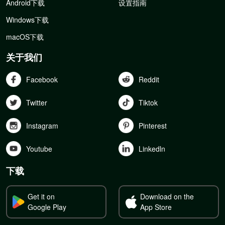
Android下载
设置指南
Windows下载
macOS下载
关于我们
Facebook
Reddit
Twitter
Tiktok
Instagram
Pinterest
Youtube
Linkedln
下载
Get it on
Download on the
Google Play
App Store