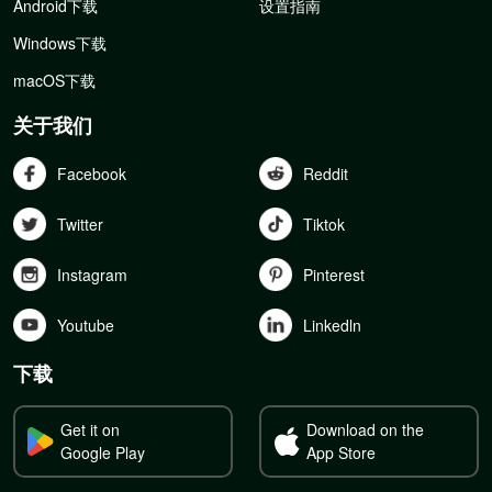
Android下载
设置指南
Windows下载
macOS下载
关于我们
Facebook
Reddit
Twitter
Tiktok
Instagram
Pinterest
Youtube
Linkedln
下载
Get it on
Download on the
Google Play
App Store