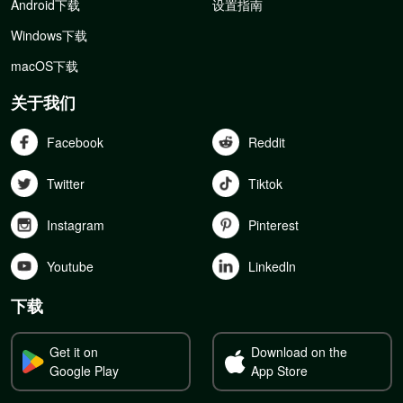
Android下载
设置指南
Windows下载
macOS下载
关于我们
Facebook
Reddit
Twitter
Tiktok
Instagram
Pinterest
Youtube
Linkedln
下载
Get it on
Download on the
Google Play
App Store