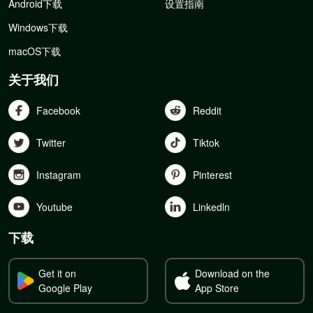
Android下载
设置指南
Windows下载
macOS下载
关于我们
Facebook
Reddit
Twitter
Tiktok
Instagram
Pinterest
Youtube
Linkedln
下载
Get it on
Download on the
Google Play
App Store