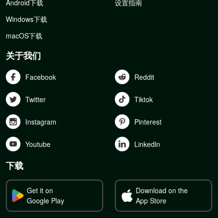
Android下载
设置指南
Windows下载
macOS下载
关于我们
Facebook
Reddit
Twitter
Tiktok
Instagram
Pinterest
Youtube
Linkedln
下载
Get it on
Download on the
Google Play
App Store