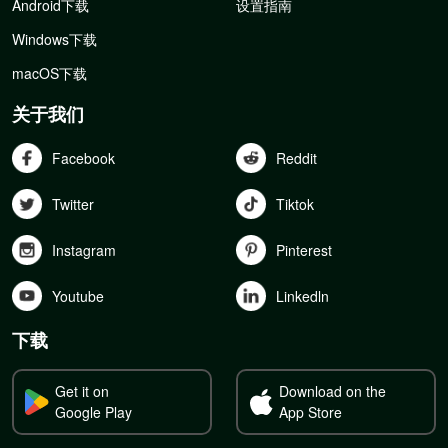
Android下载
设置指南
Windows下载
macOS下载
关于我们
Facebook
Reddit
Twitter
Tiktok
Instagram
Pinterest
Youtube
Linkedln
下载
Get it on
Download on the
Google Play
App Store