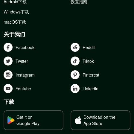
Android下载
设置指南
Windows下载
macOS下载
关于我们
Facebook
Reddit
Twitter
Tiktok
Instagram
Pinterest
Youtube
Linkedln
下载
Get it on
Download on the
Google Play
App Store