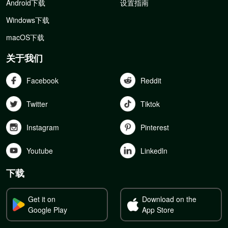
Android下载
设置指南
Windows下载
macOS下载
关于我们
Facebook
Reddit
Twitter
Tiktok
Instagram
Pinterest
Youtube
Linkedln
下载
Get it on
Download on the
Google Play
App Store