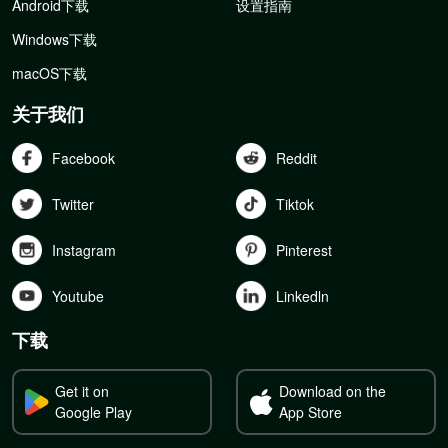
Android下载
设置指南
Windows下载
macOS下载
关于我们
Facebook
Reddit
Twitter
Tiktok
Instagram
Pinterest
Youtube
Linkedln
下载
Get it on
Download on the
Google Play
App Store