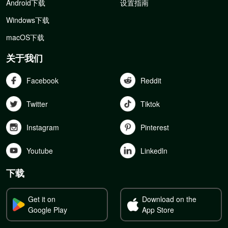
Android下载
设置指南
Windows下载
macOS下载
关于我们
Facebook
Reddit
Twitter
Tiktok
Instagram
Pinterest
Youtube
Linkedln
下载
Get it on
Download on the
Google Play
App Store